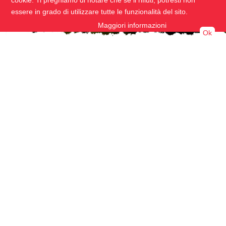
cookie. Ti preghiamo di notare che se li rifiuti, potresti non
essere in grado di utilizzare tutte le funzionalità del sito.
Maggiori informazioni
Ok
Esistono pochi materiali così affascinanti come il legno, la cui
vitalità e calore naturale lo rendono così unico. Soprattutto per
gli utensili manuali, non c'è quasi nessuna alternativa a questo
materiale. La nostra vasta gamma di legni per scope e
spazzole infilate a mano viene prodotta da un'azienda locale
gestita oramai dalla terza generazione utilizzando legni locali
rifiniti appositamente per le nostre esigenze, in modo che, ad
esempio i fasci di setole possono essere infilati con una
densità molto elevata.